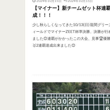
2024年10月15日
2024年10月15日
【マイナー】新チームゼット杯連
成！！！
少し秋らしくなってきた10/13(日) 龍間グリー
ィールドでマイナーZEET杯準決勝、決勝が行
ました😊連覇がかかったこの大会、見事🏆優勝
🥇2連覇達成出来ました😊