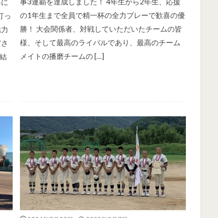
事3連覇を達成しました！ 4年生から2年生、応援
事に
の1年生まで全員で精一杯の全力プレーで歓喜の優
打っ
勝！ 大会関係者、対戦していただいたチームの皆
結力
様、そして最高のライバルであり、最高のチーム
ださ
メイトの播磨チームの […]
結