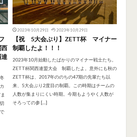
2023年10月29日
2023年10月29日
フ
【祝 5大会ぶり】ZETT杯 マイナー
関西
制覇したよ！！！
覇達
2023年10月始動したばかりのマイナー戦士たち。
ZETT杯関西連盟大会 制覇したよ。意外にも秋の
ZETT杯は、2017年ののちの47期の先輩たち以
冬
来、5大会ぶり2度目の制覇。この時期はチームの
カ
人数が集まりにくい時期。今期もようやく人数が
だま
そろっての参 […]
切
で