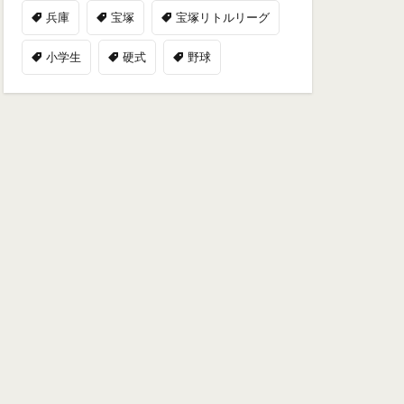
兵庫
宝塚
宝塚リトルリーグ
小学生
硬式
野球