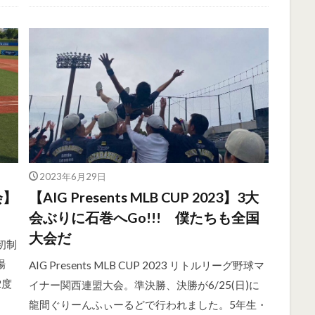
2023年6月29日
会】
【AIG Presents MLB CUP 2023】3大
会ぶりに石巻へGo!!! 僕たちも全国
大会だ
初制
場
AIG Presents MLB CUP 2023 リトルリーグ野球マ
2度
イナー関西連盟大会。準決勝、決勝が6/25(日)に
龍間ぐりーんふぃーるどで行われました。5年生・